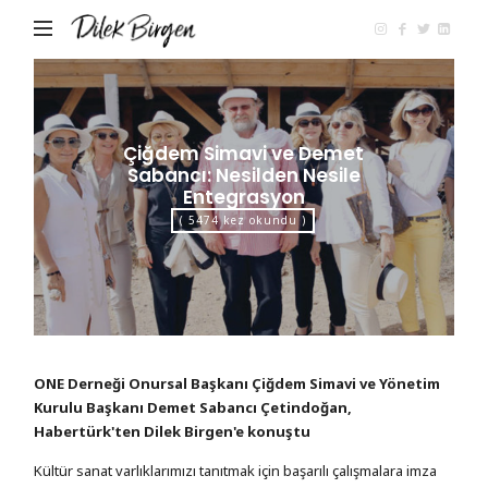
Dilek
Birgen
Çiğdem Simavi ve Demet
Sabancı: Nesilden Nesile
Entegrasyon
( 5474 kez okundu )
ONE Derneği Onursal Başkanı Çiğdem Simavi ve Yönetim
Kurulu Başkanı Demet Sabancı Çetindoğan,
Habertürk'ten Dilek Birgen'e konuştu
Kültür sanat varlıklarımızı tanıtmak için başarılı çalışmalara imza