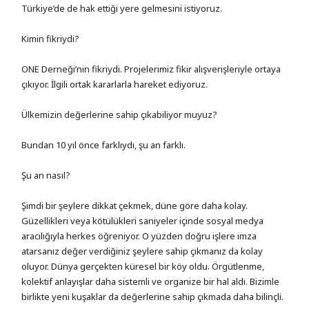
Türkiye’de de hak ettiği yere gelmesini istiyoruz.
Kimin fikriydi?
ONE Derneği’nin fikriydi. Projelerimiz fikir alışverişleriyle ortaya
çıkıyor. İlgili ortak kararlarla hareket ediyoruz.
Ülkemizin değerlerine sahip çıkabiliyor muyuz?
Bundan 10 yıl önce farklıydı, şu an farklı.
Şu an nasıl?
Şimdi bir şeylere dikkat çekmek, düne göre daha kolay.
Güzellikleri veya kötülükleri saniyeler içinde sosyal medya
aracılığıyla herkes öğreniyor. O yüzden doğru işlere imza
atarsanız değer verdiğiniz şeylere sahip çıkmanız da kolay
oluyor. Dünya gerçekten küresel bir köy oldu. Örgütlenme,
kolektif anlayışlar daha sistemli ve organize bir hal aldı. Bizimle
birlikte yeni kuşaklar da değerlerine sahip çıkmada daha bilinçli.