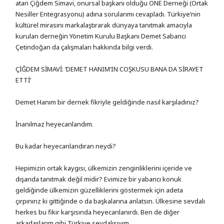
atan Çiğdem Simavi, onursal başkanı olduğu ONE Derneği (Ortak
Nesiller Entegrasyonu) adına sorularımı cevapladı. Türkiye’nin
kültürel mirasını markalaştırarak dünyaya tanıtmak amacıyla
kurulan derneğin Yönetim Kurulu Başkanı Demet Sabancı
Çetindoğan da çalışmaları hakkında bilgi verdi.
ÇİĞDEM SİMAVİ: ‘DEMET HANIM’IN COŞKUSU BANA DA SİRAYET
ETTİ’
Demet Hanım bir dernek fikriyle geldiğinde nasıl karşıladınız?
İnanılmaz heyecanlandım.
Bu kadar heyecanlandıran neydi?
Hepimizin ortak kaygısı, ülkemizin zenginliklerini içeride ve
dışarıda tanıtmak değil midir? Evimize bir yabancı konuk
geldiğinde ülkemizin güzelliklerini göstermek için adeta
çırpınırız ki gittiğinde o da başkalarına anlatsın. Ülkesine sevdalı
herkes bu fikir karşısında heyecanlanırdı. Ben de diğer
arkadaşlarım gibi Türkiye sevdalısıyım.