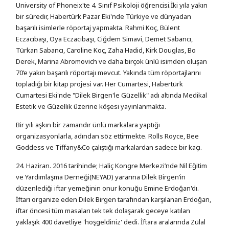
University of Phoneix'te 4. Sınıf Psikoloji öğrencisi.İki yıla yakın
bir süredir, Habertürk Pazar Eki'nde Türkiye ve dünyadan
başarılı isimlerle röportaj yapmakta. Rahmi Koç, Bülent
Eczacıbaşı, Oya Eczacıbaşı, Ciğdem Simavi, Demet Sabancı,
Türkan Sabancı, Caroline Koç, Zaha Hadid, Kirk Douglas, Bo
Derek, Marina Abromovich ve daha birçok ünlü isimden oluşan
70’e yakın başarılı röportajı mevcut. Yakında tüm röportajlarını
topladığı bir kitap projesi var. Her Cumartesi, Habertürk
Cumartesi Eki'nde "Dilek Birgen'le Güzellik" adı altında Medikal
Estetik ve Güzellik üzerine köşesi yayınlanmakta.
Bir yılı aşkın bir zamandır ünlü markalara yaptığı
organizasyonlarla, adından söz ettirmekte. Rolls Royce, Bee
Goddess ve Tiffany&Co çalıştığı markalardan sadece bir kaçı.
24. Haziran. 2016 tarihinde; Haliç Kongre Merkezi’nde Nil Eğitim
ve Yardımlaşma Derneği(NEYAD) yararına Dilek Birgen’in
düzenlediği iftar yemeğinin onur konuğu Emine Erdoğan'dı.
İftarı organize eden Dilek Birgen tarafından karşılanan Erdoğan,
iftar öncesi tüm masaları tek tek dolaşarak geceye katılan
yaklaşık 400 davetliye 'hoşgeldiniz' dedi. İftara aralarında Zülal