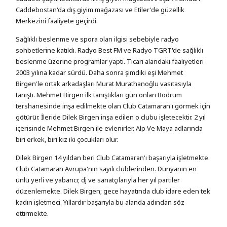
Caddebostan'da dış giyim mağazası ve Etiler'de güzellik
Merkezini faaliyete geçirdi.
Sağlıklı beslenme ve spora olan ilgisi sebebiyle radyo
sohbetlerine katıldı. Radyo Best FM ve Radyo TGRT'de sağlıklı
beslenme üzerine programlar yaptı. Ticari alandaki faaliyetleri
2003 yılına kadar sürdü. Daha sonra şimdiki eşi Mehmet
Birgen'le ortak arkadaşları Murat Murathanoğlu vasıtasıyla
tanıştı. Mehmet Birgen ilk tanıştıkları gün onları Bodrum
tershanesinde inşa edilmekte olan Club Catamaran'ı görmek için
götürür. İleride Dilek Birgen inşa edilen o clubu işletecektir. 2 yıl
içerisinde Mehmet Birgen ile evlenirler. Alp Ve Maya adlarında
biri erkek, biri kız iki çocukları olur.
Dilek Birgen 14 yıldan beri Club Catamaran'ı başarıyla işletmekte.
Club Catamaran Avrupa'nın sayılı clublerinden. Dünyanın en
ünlü yerli ve yabancı; dj ve sanatçılarıyla her yıl partiler
düzenlemekte. Dilek Birgen; gece hayatında club idare eden tek
kadın işletmeci. Yıllardır başarıyla bu alanda adından söz
ettirmekte.