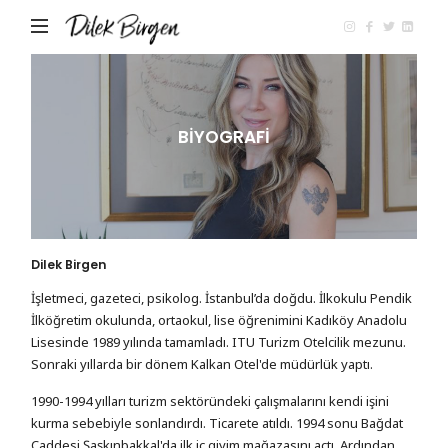
Dilek
Birgen
BİYOGRAFİ
Dilek Birgen
İşletmeci, gazeteci, psikolog. İstanbul’da doğdu. İlkokulu Pendik
İlköğretim okulunda, ortaokul, lise öğrenimini Kadıköy Anadolu
Lisesinde 1989 yılında tamamladı. ITU Turizm Otelcilik mezunu.
Sonraki yıllarda bir dönem Kalkan Otel'de müdürlük yaptı.
1990-1994 yılları turizm sektöründeki çalışmalarını kendi işini
kurma sebebiyle sonlandırdı. Ticarete atıldı. 1994 sonu Bağdat
Caddesi Şaşkınbakkal'da ilk iç giyim mağazasını açtı. Ardından