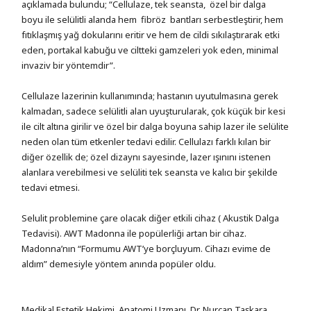
açıklamada bulundu; “Cellulaze, tek seansta, özel bir dalga
boyu ile selülitli alanda hem fibröz bantları serbestleştirir, hem
fıtıklaşmış yağ dokularını eritir ve hem de cildi sıkılaştırarak etki
eden, portakal kabuğu ve ciltteki gamzeleri yok eden, minimal
invaziv bir yöntemdir”.
Cellulaze lazerinin kullanımında; hastanın uyutulmasına gerek
kalmadan, sadece selülitli alan uyuşturularak, çok küçük bir kesi
ile cilt altına girilir ve özel bir dalga boyuna sahip lazer ile selülite
neden olan tüm etkenler tedavi edilir. Cellulazı farklı kılan bir
diğer özellik de; özel dizaynı sayesinde, lazer ışınını istenen
alanlara verebilmesi ve selüliti tek seansta ve kalıcı bir şekilde
tedavi etmesi.
Selulit problemine çare olacak diğer etkili cihaz ( Akustik Dalga
Tedavisi). AWT Madonna ile popülerliği artan bir cihaz.
Madonna’nın “Formumu AWT’ye borçluyum. Cihazı evime de
aldım” demesiyle yöntem anında popüler oldu.
Medikal Estetik Hekimi, Anatomi Uzmanı, Dr. Nurcan Taşkara