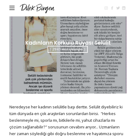
Dilek
Birgen
Kadınların Korkulu Rüyası Selülit
( 2941 kez okundu )
Neredeyse her kadının selülitle başı dertte. Selülit diyebiliriz ki
tüm dünyada en çok araştırılan sorunlardan birisi. "Herkes
beslenmeyle mi, sporla mı, bitkilerle mi, yahut cihazlarla mı
çözüm sağlanabilir?" sorusunun cevabını arıyor... Uzmanların
her zaman söylediği gibi doğru beslenme ve hayatımıza sporu