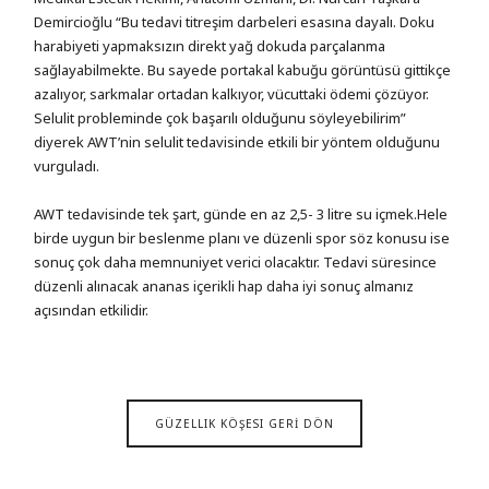
Demircioğlu “Bu tedavi titreşim darbeleri esasına dayalı. Doku
harabiyeti yapmaksızın direkt yağ dokuda parçalanma
sağlayabilmekte. Bu sayede portakal kabuğu görüntüsü gittikçe
azalıyor, sarkmalar ortadan kalkıyor, vücuttaki ödemi çözüyor.
Selulit probleminde çok başarılı olduğunu söyleyebilirim”
diyerek AWT’nin selulit tedavisinde etkili bir yöntem olduğunu
vurguladı.
AWT tedavisinde tek şart, günde en az 2,5- 3 litre su içmek.Hele
birde uygun bir beslenme planı ve düzenli spor söz konusu ise
sonuç çok daha memnuniyet verici olacaktır. Tedavi süresince
düzenli alınacak ananas içerikli hap daha iyi sonuç almanız
açısından etkilidir.
GÜZELLIK KÖŞESI GERİ DÖN