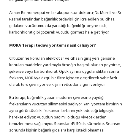
Alman Bir homeopat ve bir akupunktur doktoru; Dr. Morell ve Sr
Rashal tarafından bağımlılık tedavisi için icra edilen bu cihaz
gıdaların vucüdumuzda yarattığı bağımlılığı peynir, tatlı ,
karbonhidrat gibi çözerek vucudu görmez hale getiriyor.
MORA Terapi tedavi yöntemi nasıl calısıyor?
Cilt üzerine konulan elektrotlar ve cihazın giriş yeri içerisine
konulan maddeler yardımıyla örneğin bagımlı olunan peynirse,
şekerse veya karbonhidrat; Optik ayırma uygulandıktan sonra
frekans, MORA’ya özgü bir filtre içinden geçirilerek sabit fazlı
olarak ters çevriliyor ve kişinin vücuduna geri veriliyor.
Bu terapi, bağımlılık yapan madenin çevresine yaydığı
frekansların vücuttan silinmesini sağlıyor. Yani yöntem birbirinin
ayna görüntüsü iki frekansın birbirini yok edeceği bilgisiyle
hareket ediyor. Vücudun bağımlı olduğu yiyeceklerden
temizlenmesi sağlanıyor. Seanslar 45-50 dk sürmekte. Seansın
sonunda kişinin bağımlı gıdalara karşı istekli olmaması