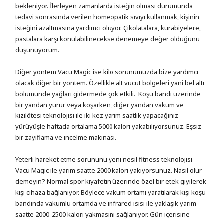
bekleniyor. İlerleyen zamanlarda isteğin olması durumunda
tedavi sonrasında verilen homeopatik sıvıyı kullanmak, kişinin
isteğini azaltmasına yardımcı oluyor. Çikolatalara, kurabiyelere,
pastalara karşı konulabilinecekse denemeye değer olduğunu
düşünüyorum.
Diğer yöntem Vacu Magic ise kilo sorunumuzda bize yardımcı
olacak diğer bir yöntem. Özellikle alt vücut bölgeleri yani bel altı
bölümünde yağları gidermede çok etkili. Koşu bandı üzerinde
bir yandan yürür veya koşarken, diğer yandan vakum ve
kızılötesi teknolojisi ile iki kez yarım saatlik yapacağınız
yürüyüşle haftada ortalama 5000 kalori yakabiliyorsunuz. Eşsiz
bir zayıflama ve incelme makinası.
Yeterli hareket etme sorununu yeni nesil fitness teknolojisi
Vacu Magic ile yarım saatte 2000 kalori yakıyorsunuz. Nasıl olur
demeyin? Normal spor kıyafetin üzerinde özel bir etek giyilerek
kişi cihaza bağlanıyor. Böylece vakum ortamı yaratılarak kişi koşu
bandında vakumlu ortamda ve infrared ısısı ile yaklaşık yarım
saatte 2000-2500 kalori yakmasını sağlanıyor. Gün içerisine