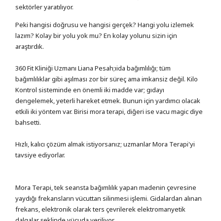
sektörler yaratılıyor.
Peki hangisi doğrusu ve hangisi gerçek? Hangi yolu izlemek
lazım? Kolay bir yolu yok mu? En kolay yolunu sizin için
araştırdık.
360 Fit Kliniği Uzmanı Liana Pesah;ıida bağımlılığı; tüm
bağımlılıklar gibi aşılması zor bir süreç ama imkansiz değil. Kilo
Kontrol sisteminde en önemli iki madde var; gıdayı
dengelemek, yeterli hareket etmek. Bunun için yardımcı olacak
etkili iki yöntem var. Birisi mora terapi, diğeri ise vacu magic diye
bahsetti.
Hızlı, kalıcı çözüm almak istiyorsanız; uzmanlar Mora Terapi'yi
tavsiye ediyorlar.
Mora Terapi, tek seansta bağımlılık yapan madenin çevresine
yaydığı frekansların vücuttan silinmesi işlemi. Gidalardan alınan
frekans, elektronik olarak ters çevrilerek elektromanyetik
dalgalar şeklinde vücuda veriliyor.