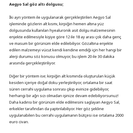
Aegyo Sal göz altı dolgusu;
İki ayrı yöntem ile uygulanarak gerçekleştirilen Aegyo Sal
işleminde gözlerin alt kısmı, kirpiğin hemen altına yüz
dolgusunda kullanılan hyealuronik asit dolgu malzemesinin
enjekte edilmesiyle kişiye göre 12 ile 18 ay arası çok daha genç
ve masum bir görünüm elde edilebiliyor. Gözaltına enjekte
edilen malzemeyi vücut kendi kendine emdiği için her hangi bir
alerji durumu söz konusu olmuyor, bu işlem 20 ile 30 dakika
arasında gerçekleştiriliyor.
Diğer bir yöntem ise; kirpiğin alt kısmında oluşturulan küçük
kesiden içeriye doğal doku yerleştiriliyor, ortalama bir saat
süren cerrahi uygulama sonrası çıkıp evinize gidebiliyor,
herhangi bir ağrı sızı olmadan işinize devam edebiliyorsunuz!
Daha kadınsı bir görünüm elde edilmesini saglayan Aegyo Sal,
erkekler tarafından da yaptırılabiliyor. Her göz şekline
uygulanabilen bu cerrahi uygulamanın bütçesi ise ortalama 2000
euro civarı.