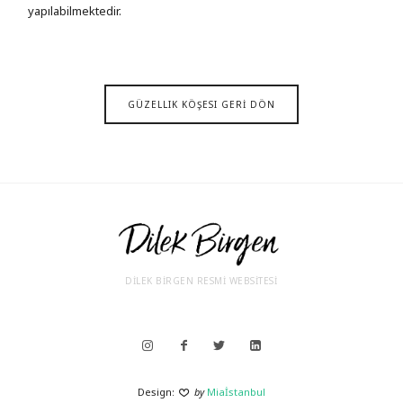
yapılabilmektedir.
GÜZELLIK KÖŞESI GERİ DÖN
DİLEK BİRGEN RESMİ WEBSİTESİ
Design:
by
Miaİstanbul