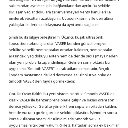
salkımından ayrılması gibi bağlantılarından ayrılır. Bu şekilde
sıvılaşan yağlar dokulara zarar vermeyen VentX kanülleri ile
emilerek vücuttan uzaklaştırılır. Utrasonik ısınma ile deri altına
yaklaşılarak derinin sıkılaşması da ayni anda saglanir.
Şimdi bu iki bilgiyi birleştirelim. Üçüncü kuşak ultrasonik
liposuction teknolojisi olan VASER kendini güncellemiş ve
selülite yönelik hem septaları ortadan kaldıran, hem septalar
arasındaki yağ dokuyu eriten hem de deride sıkılaşmaya neden
olan yeni problarla taçlandırılmıştır. Gelinen son noktada bu
uygulama “Smooth VASER” olarak adlandırılmaktadır. Birçok
lipödem hastasında da ileri derecede selülit olur ve onlar da
Smooth VASER den fayda görmektedir.
Opt. Dr. Ozan Balık'a bu yeni sistemi sorduk: Smooth VASER da
klasik VASER ile benzer prensiplerle çalışır ve başarı oranı son
derece yüksektir. Selülite yönelik hem septaları ortadan kaldırir,
hemde vucudu gozle gorulur sekilde siklastirir. İşlemden sonra
korse kullanımı önemlidir. Kliniğimizde Smooth VASER
uygulamasını takiben vakum RF ile 3. haftadan sonra ek bakımlar