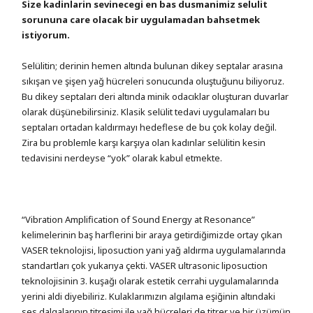
Size kadinlarin sevinecegi en bas dusmanimiz selulit
sorununa care olacak bir uygulamadan bahsetmek
istiyorum.
Selülitin; derinin hemen altında bulunan dikey septalar arasına
sıkışan ve şişen yağ hücreleri sonucunda oluştuğunu biliyoruz.
Bu dikey septaları deri altında minik odacıklar oluşturan duvarlar
olarak düşünebilirsiniz. Klasik selülit tedavi uygulamaları bu
septaları ortadan kaldırmayı hedeflese de bu çok kolay değil.
Zira bu problemle karşı karşıya olan kadınlar selülitin kesin
tedavisini nerdeyse “yok” olarak kabul etmekte.
“Vibration Amplification of Sound Energy at Resonance”
kelimelerinin baş harflerini bir araya getirdiğimizde ortay çıkan
VASER teknolojisi, liposuction yani yağ aldırma uygulamalarında
standartları çok yukarıya çekti. VASER ultrasonic liposuction
teknolojisinin 3. kuşağı olarak estetik cerrahi uygulamalarında
yerini aldi diyebiliriz. Kulaklarımızın algılama eşiğinin altındaki
ses dalgalarının titreşimi ile yağ hücreleri de titrer ve bir üzümün