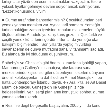
tartışmalar yüzünden eserimi satmaktan vazgeçtim. Esere
yüksek fiyatlar gelmeye devam ediyor ancak satmıyorum.
‘Lezzet konusunda iyiyim’
■ Gurme tarafından bahseder misin? Çocukluğumdan beri
yemek yapma merakım var. Ayrıca tarif sormam. Yemeğin
tadına baktığım zaman içerisine konulan malzemeleri büyük
ölçüde bilirim. Anadolu’yu karış karış gezdim. Çok farklı ve
çeşitli yemek kültürlerini gördüm. Bunlar da yemeğe olan
bakışımı biçimlendirdi. Son yıllarda yaptığım yurtdışı
seyahatlerim de dünya mutfağını daha iyi tanımamı sağladı.
Bu alanda da iyi olduğumu düşünüyorum.
Sotheby’s ve Christie’s gibi önemli kurumlarla işbirliği yapan,
Marlborough Gallery’nin sanatçısı, uluslararası sanat
merkezlerinde kişisel sergiler düzenleyen, eserleri dünyanın
önemli koleksiyonlarına dahil edilen Ahmet Güneştekin bu
hafta Contemporary İstanbul’daydı. 4-7 Aralık’ta ise Art Basel
Miami’de olacak. Güneştekin ile Güneşin İzinde
belgesellerini, yeni sergi planlarını konuştuk; sohbet, gurme
yanına kadar uzandı.
■ Resimle değil belgeselle başlayalım. 2005 yılında kendi