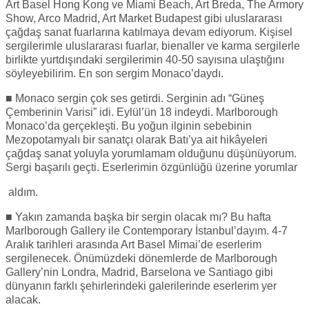
Art Basel Hong Kong ve Miami Beach, Art Breda, The Armory
Show, Arco Madrid, Art Market Budapest gibi uluslararası
çağdaş sanat fuarlarına katılmaya devam ediyorum. Kişisel
sergilerimle uluslararası fuarlar, bienaller ve karma sergilerle
birlikte yurtdışındaki sergilerimin 40-50 sayısına ulaştığını
söyleyebilirim. En son sergim Monaco’daydı.
■ Monaco sergin çok ses getirdi. Serginin adı “Güneş
Çemberinin Varisi” idi. Eylül’ün 18 indeydi. Marlborough
Monaco’da gerçekleşti. Bu yoğun ilginin sebebinin
Mezopotamyalı bir sanatçı olarak Batı’ya ait hikâyeleri
çağdaş sanat yoluyla yorumlamam olduğunu düşünüyorum.
Sergi başarılı geçti. Eserlerimin özgünlüğü üzerine yorumlar
aldım.
■ Yakın zamanda başka bir sergin olacak mı? Bu hafta
Marlborough Gallery ile Contemporary İstanbul’dayım. 4-7
Aralık tarihleri arasında Art Basel Mimai’de eserlerim
sergilenecek. Önümüzdeki dönemlerde de Marlborough
Gallery’nin Londra, Madrid, Barselona ve Santiago gibi
dünyanın farklı şehirlerindeki galerilerinde eserlerim yer
alacak.