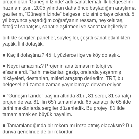
projen olan ‘Güneşin İzinde’ adlı sanat temalı ilk belgeselini
hazırlamışsın. 2005 yılından daha önce başladığım araştırma
gezilerim, “Güneşin İzinde” belgesel dizisini ortaya çıkardı. 5
yıl boyunca yaşadığım coğrafyanın ressam, heykeltıraş,
fotoğraf sanatçısı, sanat eleştirmeni ve sanat tarihçileriyle
birlikte sergiler, paneller, söyleşiler, çeşitli sanat etkinlikleri
yaptık. İl il dolaştık.
■ Kaç il dolaştınız? 45 il, yüzlerce ilçe ve köy dolaştık.
■ Neydi amacınız? Projenin ana teması mitoloji ve
efsanelerdi. Tarihi mekânları gezip, oralarda yaşanmış
hikâyeleri, destanları, mitleri araştırıp derledim. TRT, bu
belgeselleri zaman zaman yayınlamaya devam ediyor.
■ “Güneşin İzinde” başlığı altında 81 il, 81 sergi, 81 sanatçı
projen de var. 81 ilin 65’i tamamlandı. 65 sanatçı ile 65 ilde
tarihi mekânlarda sergiler düzenledik. Bu projeyi 81 ilde
tamamlamak en büyük hayalim.
■ Tamamlandığında bir rekora mı imza atmış olacaksın? Bu,
dünya genelinde de bir rekordur.