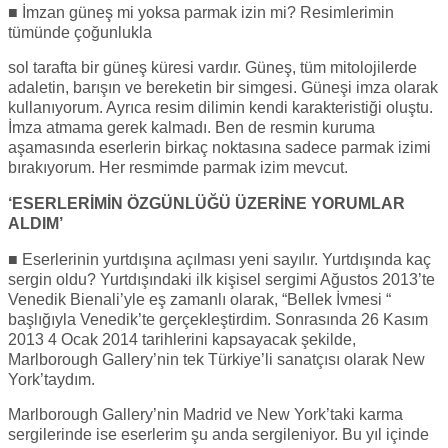
■ İmzan güneş mi yoksa parmak izin mi? Resimlerimin
tümünde çoğunlukla
sol tarafta bir güneş küresi vardır. Güneş, tüm mitolojilerde
adaletin, barışın ve bereketin bir simgesi. Güneşi imza olarak
kullanıyorum. Ayrıca resim dilimin kendi karakteristiği oluştu.
İmza atmama gerek kalmadı. Ben de resmin kuruma
aşamasında eserlerin birkaç noktasına sadece parmak izimi
bırakıyorum. Her resmimde parmak izim mevcut.
‘ESERLERİMİN ÖZGÜNLÜĞÜ ÜZERİNE YORUMLAR
ALDIM’
■ Eserlerinin yurtdışına açılması yeni sayılır. Yurtdışında kaç
sergin oldu? Yurtdışındaki ilk kişisel sergimi Ağustos 2013’te
Venedik Bienali’yle eş zamanlı olarak, “Bellek İvmesi “
başlığıyla Venedik’te gerçekleştirdim. Sonrasında 26 Kasım
2013 4 Ocak 2014 tarihlerini kapsayacak şekilde,
Marlborough Gallery’nin tek Türkiye’li sanatçısı olarak New
York’taydım.
Marlborough Gallery’nin Madrid ve New York’taki karma
sergilerinde ise eserlerim şu anda sergileniyor. Bu yıl içinde