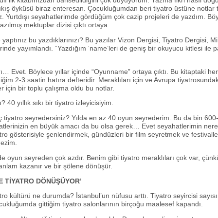
ı ilk kitabınızdan bahsedildiğini çok duyuyorum. Yazma fikri nasıl doğ
ış öyküsü biraz enteresan. Çocukluğumdan beri tiyatro üstüne notlar tu
iz. Yurtdışı seyahatlerimde gördüğüm çok cazip projeleri de yazdım. Böy
zılmış mektuplar dizisi çıktı ortaya.
aptınız bu yazdıklarınızı? Bu yazılar Vizon Dergisi, Tiyatro Dergisi, Mi
rinde yayımlandı. “Yazdığım ‘name’leri de geniş bir okuyucu kitlesi ile 
ı… Evet. Böylece yıllar içinde “Oyunname” ortaya çıktı. Bu kitaptaki he
ğim 2-3 saatin hatıra defteridir. Meraklıları için ve Avrupa tiyatrosunda
r için bir toplu çalışma oldu bu notlar.
? 40 yıllık sıkı bir tiyatro izleyicisiyim.
ç tiyatro seyredersiniz? Yılda en az 40 oyun seyrederim. Bu da bin 600
tlerinizin en büyük amacı da bu olsa gerek… Evet seyahatlerimin ner
tro gösterisiyle şenlendirmek, gündüzleri bir film seyretmek ve festivall
ezim.
nde oyun seyreden çok azdır. Benim gibi tiyatro meraklıları çok var, çü
 anlam kazanır ve bir şölene dönüşür.
DE TİYATRO DÖNÜŞÜYOR’
tro kültürü ne durumda? İstanbul’un nüfusu arttı. Tiyatro seyircisi sayı
ukluğumda gittiğim tiyatro salonlarının birçoğu maalesef kapandı.