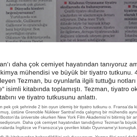
an’ı daha çok cemiyet hayatından tanıyoruz a
 kimya mühendisi ve büyük bir tiyatro tutkunu. 
leyen Tezman, bu oyunlarla ilgili tuttuğu notları
isimli kitabında toplamıştı. Tezman, tiyatro o
tabını ve tiyatro tutkusunu anlattı.
n pek çok şehrinde 2 bin oyun izlemiş bir tiyatro tutkunu o. Fransa’da 
umuş, üstüne Grenoble Nükleer Santral’ında çalışmış bir mühendis ay
 Boston’da üniversite okurken New York Film Akademisi’ni bitirmiş bir an
ediyorum. Daha çok cemiyet hayatından tanıdığımız Tezman’la büyük
sıralarda İngilizce ve Fransızca’ya çevrilen kitabı Oyunname’yi konuştuk