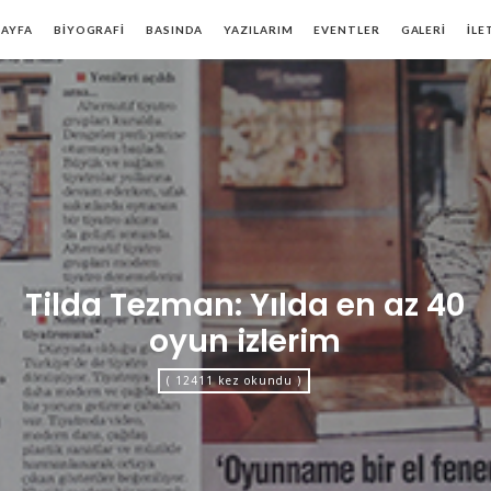
lek
AYFA
BİYOGRAFİ
BASINDA
YAZILARIM
EVENTLER
GALERİ
İLE
rgen
Tilda Tezman: Yılda en az 40
oyun izlerim
( 12411 kez okundu )