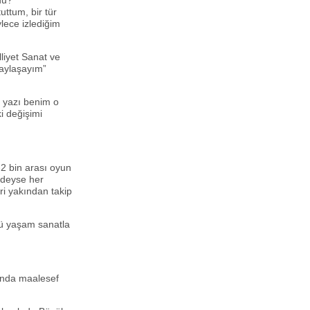
du?
ttum, bir tür
lece izlediğim
lliyet Sanat ve
paylaşayım”
r yazı benim o
ki değişimi
-2 bin arası oyun
edeyse her
eri yakından takip
nkü yaşam sanatla
sında maalesef