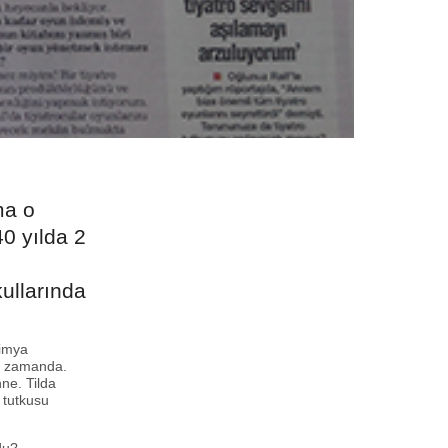
ma o
40 yılda 2
kullarında
kimya
nı zamanda.
ne. Tilda
 tutkusu
.