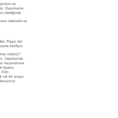
ştırdım ve
ştı. Oyunname,
ri niteliğinde.
ısmı ödenekli ve
ler, Pippo del
anla bekliyor.
emez misiniz?
m. İstanbul’da
ları kazandırma
 tiyatro
. Film
 sık bir araya
lanıyoruz.