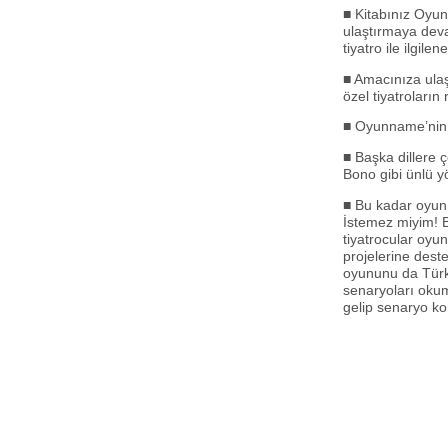
■ Kitabınız Oyun
ulaştırmaya dev
tiyatro ile ilgil
■ Amacınıza ula
özel tiyatroların
■ Oyunname’nin d
■ Başka dillere 
Bono gibi ünlü y
■ Bu kadar oyun 
İstemez miyim! B
tiyatrocular oyu
projelerine dest
oyununu da Türk
senaryoları oku
gelip senaryo ko