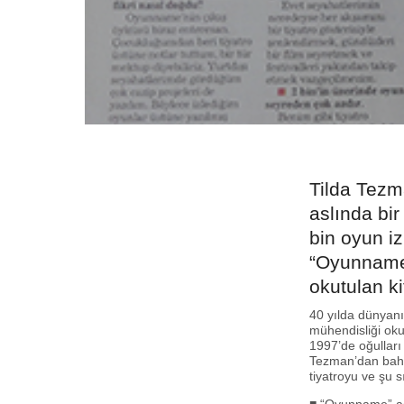
Tilda Tezm
aslında bir
bin oyun iz
“Oyunname” 
okutulan ki
40 yılda dünyanı
mühendisliği ok
1997’de oğulları
Tezman’dan bahs
tiyatroyu ve şu 