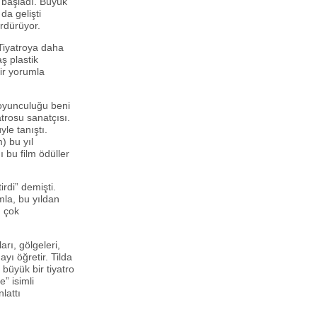
a başladı. Büyük
da gelişti
ürdürüyor.
Tiyatroya daha
ş plastik
ir yorumla
oyunculuğu beni
trosu sanatçısı.
yle tanıştı.
 bu yıl
 bu film ödüller
rdi” demişti.
la, bu yıldan
ı çok
arı, gölgeleri,
ayı öğretir. Tilda
büyük bir tiyatro
” isimli
lattı