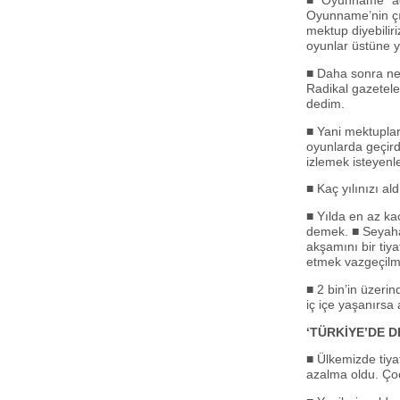
■ “Oyunname” adl
Oyunname’nin çık
mektup diyebilir
oyunlar üstüne ya
■ Daha sonra ne y
Radikal gazetele
dedim.
■ Yani mektuplar
oyunlarda geçirdi
izlemek isteyenle
■ Kaç yılınızı aldı
■ Yılda en az ka
demek. ■ Seyaha
akşamını bir tiya
etmek vazgeçilm
■ 2 bin’in üzeri
iç içe yaşanırsa
‘TÜRKİYE’DE 
■ Ülkemizde tiya
azalma oldu. Çoc