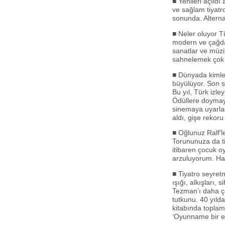
■ Yenileri açıldı
ve sağlam tiyatr
sonunda. Alterna
■ Neler oluyor T
modern ve çağdaş
sanatlar ve müzi
sahnelemek çok 
■ Dünyada kimle
büyülüyor. Son s
Bu yıl, Türk izle
Ödüllere doymay
sinemaya uyarlad
aldı, gişe rekoru
■ Oğlunuz Ralf’l
Torununuza da ti
itibaren çocuk oy
arzuluyorum. Ha
■ Tiyatro seyretm
ışığı, alkışları,
Tezman’ı daha ço
tutkunu. 40 yılda
kitabında toplamı
‘Oyunname bir el 