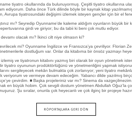
name tiyatro okullarında da bulunuyormuş. Çeşitli tiyatro okullarına ula
am ediyorum. Daha önce Türk dilinde böyle bir kaynak kitap yazılmamı
enen, Avrupa tiyatrosundaki değişimi izlemek isteyen gençler için bir el fene
ştınız mı? Seyredip Oyunname’de kaleme aldığım oyunların büyük bir k
 repertuvarına girdi ve giriyor; bu da tabii ki beni çok mutlu ediyor.
evamı olacak mı? İkinci cilt niye olmasın ki?
çevrilecek mi? Oyunname İngilizce ve Fransızca’ya çevriliyor. Florian Zel
önetmenlerle dostluğum var. Onlar da kitabıma bir önsöz yazmayı heyec
izlemiş ve tiyatronun kitabını yazmış biri olarak bir oyun yönetmek ist
ir tiyatro oyununun prodüktörlüğünü ve yönetmenliğini yapmak istiyoru
nlarını sergileyecek mekân bulmakta çok zorlanıyor; yeni tiyatro mekân
ek veriyorum ve vermeye devam edeceğim. Yabancı dilde yazılmış birçok
çe’ye çevirdim. ■ Başka projeleriniz var mı? Sinema da vazgeçilmezim
mak en büyük hobim. Çok sevgili dostum yönetmen Abdullah Oğuz’la çok
nuşuruz. Şu sıralar, onunla çok heyecanlı ve çok ilginç bir projeye hazır
RÖPORTAJLARA GERİ DÖN