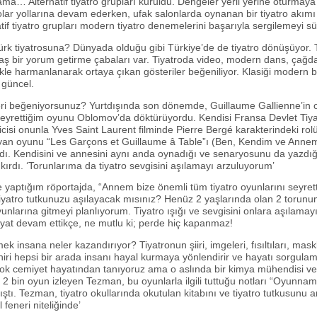
 ama… Alternatif tiyatro grupları kuruldu. Dengeler yerli yerine oturmay
olar yollarına devam ederken, ufak salonlarda oynanan bir tiyatro akımı 
tif tiyatro grupları modern tiyatro denemelerini başarıyla sergilemeyi s
ürk tiyatrosuna? Dünyada olduğu gibi Türkiye’de de tiyatro dönüşüyor. 
 bir yorum getirme çabaları var. Tiyatroda video, modern dans, çağda
kle harmanlanarak ortaya çıkan gösteriler beğeniliyor. Klasiği modern b
güncel.
ri beğeniyorsunuz? Yurtdışında son dönemde, Guillaume Gallienne’in 
eyrettiğim oyunu Oblomov’da döktürüyordu. Kendisi Fransa Devlet Tiya
yicisi onunla Yves Saint Laurent filminde Pierre Bergé karakterindeki rolü
an oyunu “Les Garçons et Guillaume â Table”ı (Ben, Kendim ve Annem)
ı. Kendisini ve annesini aynı anda oynadığı ve senaryosunu da yazdığı
 kırdı. ‘Torunlarıma da tiyatro sevgisini aşılamayı arzuluyorum’
e yaptığım röportajda, “Annem bize önemli tüm tiyatro oyunlarını seyretti
yatro tutkunuzu aşılayacak mısınız? Henüz 2 yaşlarında olan 2 torunum
unlarına gitmeyi planlıyorum. Tiyatro ışığı ve sevgisini onlara aşılamay
yat devam ettikçe, ne mutlu ki; perde hiç kapanmaz!
ek insana neler kazandırıyor? Tiyatronun şiiri, imgeleri, fısıltıları, maskl
 sihiri hepsi bir arada insanı hayal kurmaya yönlendirir ve hayatı sorgulam
k cemiyet hayatından tanıyoruz ama o aslında bir kimya mühendisi ve 
 2 bin oyun izleyen Tezman, bu oyunlarla ilgili tuttuğu notları “Oyunname
ştı. Tezman, tiyatro okullarında okutulan kitabını ve tiyatro tutkusunu an
feneri niteliğinde’