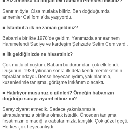
■
Siz Amerika’da doğan tek Osmanlı Prensesi misiniz?
Sanırım öyle. Olsa mutlaka biliriz. Ben doğduğumda
annemler California’da yaşıyordu.
■
İstanbul’a ilk ne zaman geldiniz?
Babamla birlikte 1978’de geldim. Yanımızda anneannem
Hanımefendi Sadiye ve kardeşim Şehzade Selim Cem vardı.
■ İlk geldiğinizde ne hissettiniz?
Çok mutlu olmuştum. Babam bu durumdan çok etkilendi.
Düşünün, 1924 yılından sonra ilk defa kendi memleketinin
topraklarındaydı. Bense heyecanlıydım, yakınlarımla,
kuzenlerimle tanışma, görüşme imkânım olacaktı.
■ Hatırlıyor musunuz o günleri? Örneğin babanızın
doğduğu sarayı ziyaret ettiniz mi?
Saray ziyaret etmedik. Sadece yakınlarımızla,
akrabalarımızla birlikte olmak istedik. Önceden tanışma
fırsatımızın olmadığı akrabalarımızla tanıştık. Çok güzel geçti.
Herkes çok heyecanlıydı.