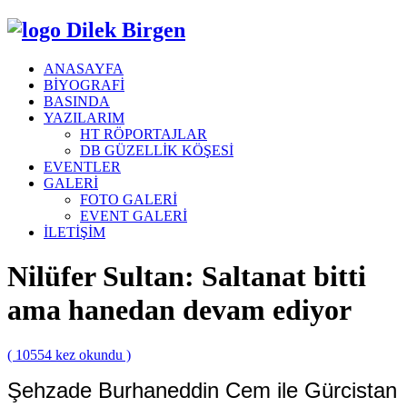
Dilek Birgen
ANASAYFA
BİYOGRAFİ
BASINDA
YAZILARIM
HT RÖPORTAJLAR
DB GÜZELLİK KÖŞESİ
EVENTLER
GALERİ
FOTO GALERİ
EVENT GALERİ
İLETİŞİM
Nilüfer Sultan: Saltanat bitti
ama hanedan devam ediyor
( 10554 kez okundu )
Şehzade Burhaneddin Cem ile Gürcistan