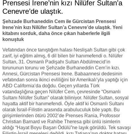
Prensesi Irene’nin kızı Nilüfer Sultan’a
Cenevre’de ulaştık.
Şehzade Burhaneddin Cem ile Gürcistan Prensesi
Irene’nin kızı Nilüfer Sultan’a Cenevre’de ulaştık. Yeni
kitabını sorduk, daha önce çıkan haberlerle ilgili
konuştuk
Vefatından önce tanıştığım halası Neslişah Sultan gibi çok
zarif, iyi eğitim almış, 6 dil bilen bir hanımefendi o. Nilüfer
Sultan, 31. Osmanlı Padişahı Sultan Abdülmecid’in
torununun torunu ve Şehzade Burhaneddin Cem’in kızı.
Annesi, Gürcistan Prensesi Irene. Babaannesi dedesinin
vefatından sonra ikinci evliliğini bir Amerikalı’yla yaptığı için
ABD California’da doğdu. Geçen yıllarda Türk
vatandaşlığına geçen Nilüfer Cem, çevresinde “Osmanlı
Sultanı Nilüfer Sultan” olarak biliniyor. Nilüfer Sultan, sosyal
hayatta aktif bir hanımefendi. Öyle aktif ki Osmanlı Sultanı
olarak İsrail-Filistin arasında arabuluculuk bile yaptı. Bu
girişimlerinden ötürü 2002’de Prenses Rania, Profossor
Christian Barnard ve Rahibe Theresa gibi ünlü isimlerin
aldığı “Hayat Boyu Başarı Ödülü”ne layık görüldü. Tek savaşı
Filistin-İsrail meselesi değildi, kızı Tatiana’nın doktor hatası