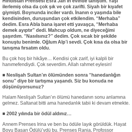
Hindistan Prensesi Esra Jah’ın evinde tanıştım. Yaşı
ilerlemiş olsa da çok şık ve çok zarifti. Siyah bir kıyafet
giymişti. Boynunda inciler vardı. İnanın o yaşında bile
kendisinden, duruşundan çok etkilendim. “Merhaba”
dedim. Esra Abla bana işaret etti yavaşça, “Merhaba
demek ayıptır” dedi. Mahcup oldum, ne diyeceğimi
şaşırdım. “Nasılsınız?” dedim. Çok sıcak bir şekilde
konuştu benimle. Oğlum Alp’i sevdi. Çok kısa da olsa bir
tanışma fırsatım oldu.
Bu çok hoş bir hikâye… Kendisi çok zarif, iyi kalpli bir
hanımefendiydi. Çok severdim. Allah rahmet eylesin!
■ Neslişah Sultan’ın ölümünden sonra “hanedanlığın
sonu” diye bir tartışma yaşandı. Siz bu konuda ne
düşünüyorsunuz?
Halam Neslişah Sultan’ın ölümü hanedanın sonu anlamına
gelmez. Saltanat bitti ama hanedanlık tabii ki devam etmekte.
■ 2002 yılında bir ödül aldınız…
Annem Prenses Irina ve ben bu ödüle layık görüldük. Hayat
Boyu Başarı Ödülü’ydü bu. Prenses Rania, Profossor