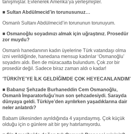
tanışmışlar. Evlenerek Amerika’ya yerleşmişler.
■ Sultan Abdülmecid’in torunusunuz…
Osmanlı Sultanı Abdülmecid’in torununun torunuyum.
■ Osmanoğlu soyadınızı almak için uğraştınız. Prosedür
zor muydu?
Osmanlı hanedanının kadın üyelerine Türk vatandaşı olma
izni verildiğinde, hanedana mensup kadınlar ‘Osmanoğlu’
soyadını aldı. Ben de müracaatta bulundum. Çok zor bir
prosedür değil. Sadece biraz zaman aldı o kadar!
‘TÜRKİYE’YE İLK GELDİĞİMDE ÇOK HEYECANLANDIM’
■ Babanız Şehzade Burhaneddin Cem Osmanoğlu,
Osmanlı İmparatorluğu’nun son şehzadesiydi. Sarayda
dünyaya geldi. Türkiye’den ayrılırken yaşadıklarına dair
neler anlatırdı?
Babam ülkesinden ayrıldığında 4 yaşındaymış. Çok küçük
olduğu için o günlere ait bir şey hatırlamıyordu.