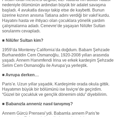
nedeniyle ölümünün ardından büyük bir adalet savaşına
başladı. 4 avukatla davayı takip etse de kaybetti. Bunun
üzerine kızının anısına Tatiana adını verdiği bir vakıf kurdu.
Hayatını hasta ve ihtiyacı olan çocuklara yönelik yardım
çalışmalarına adadı. Cenevre’de yaşayan Nilüfer Sultan
sorularımı cevapladı.
■ Nilüfer Sultan kim?
1959’da Monterey California’da doğdum. Babam Şehzade
Burhaneddin Cem Osmanoğlu, 1920-2008 yılları arasında
yaşadı. Annem Hanımfendi Irina ve erkek kardeşim Şehzade
Selim Cem Osmanoğlu ile Avrupa’ya yerleştik.
■ Avrupa derken…
Paris’e. Uzun yıllar yaşadık. Kardeşimle orada okula gittik.
Hayatımın büyük bir bölümünü ise İsviçre’de geçirdim.
“Güzel bir çocukluk ve gençlik dönemim oldu” diyebilirim.
■ Babanızla anneniz nasıl tanışmış?
Annem Gürcü Prensesi’ydi. Babamla annem Paris’te