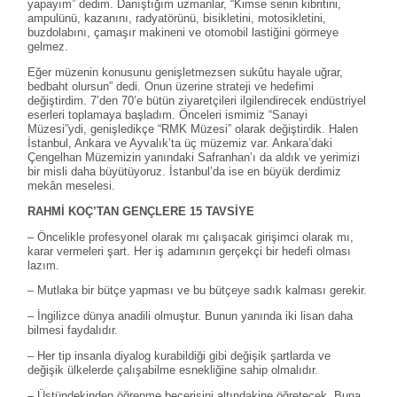
yapayım” dedim. Danıştığım uzmanlar, “Kimse senin kibritini,
ampulünü, kazanını, radyatörünü, bisikletini, motosikletini,
buzdolabını, çamaşır makineni ve otomobil lastiğini görmeye
gelmez.
Eğer müzenin konusunu genişletmezsen sukûtu hayale uğrar,
bedbaht olursun” dedi. Onun üzerine strateji ve hedefimi
değiştirdim. 7’den 70’e bütün ziyaretçileri ilgilendirecek endüstriyel
eserleri toplamaya başladım. Önceleri ismimiz “Sanayi
Müzesi”ydi, genişledikçe “RMK Müzesi” olarak değiştirdik. Halen
İstanbul, Ankara ve Ayvalık’ta üç müzemiz var. Ankara’daki
Çengelhan Müzemizin yanındaki Safranhan’ı da aldık ve yerimizi
bir misli daha büyütüyoruz. İstanbul’da ise en büyük derdimiz
mekân meselesi.
RAHMİ KOÇ’TAN GENÇLERE 15 TAVSİYE
– Öncelikle profesyonel olarak mı çalışacak girişimci olarak mı,
karar vermeleri şart. Her iş adamının gerçekçi bir hedefi olması
lazım.
– Mutlaka bir bütçe yapması ve bu bütçeye sadık kalması gerekir.
– İngilizce dünya anadili olmuştur. Bunun yanında iki lisan daha
bilmesi faydalıdır.
– Her tip insanla diyalog kurabildiği gibi değişik şartlarda ve
değişik ülkelerde çalışabilme esnekliğine sahip olmalıdır.
– Üstündekinden öğrenme becerisini altındakine öğretecek. Buna