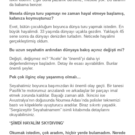
da babama benzer.
Mesela dünya turu yapmayı ne zaman hayal etmeye başlamış,
kafanıza koymuştunuz?
Evet, bütün çocukluğum boyunca dünya turu yapmak istedim. En
büyük hayalimdi. 33 yaşında dünyayı uçakla gezdim. Yaklaşık 45
sene sonra da dünyayı denizden turladım. Neticede hayalimi
gerçekleştirmiş oldum.
Bu uzun seyahatin ardından dünyaya bakış açınız değişti mi?
Değişti, değişmez mi? “Acele” ile “önemli”yi daha iyi
değerlendirmeye başladım. Detay ile esası ayırabildim. Bunlar
önemli şeyler.
Pek çok ilginç olay yaşanmış olmalı…
Seyahatimiz boyunca başımızdan iki önemli olay geçti. Bir tanesi
Pasifik’te motorumuz arızalandı ve arkadaşlar bir parçayı imal
etmek zorunda kaldılar. Bayağı zaman aldı. İkincisi ise
Avustralya’nın doğusunda Noumea Adası’nda polisler teknemizi
bastı ve köpeklerle uyuşturucu aradılar. Biraz sıkıntı yaşadık.
“Sergüzeşttir Seyahatnamem” isimli kitabımda detaylarını
okuyabilirsiniz.
‘ŞİMDİ HAYALİM SKYDIVING’
Okumak istedim, çok aradım, hiçbir yerde bulamadım. Nerede