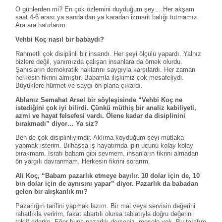
O günlerden mi? En çok özlemini duyduğum şey… Her akşam
saat 4-6 arası ya sandaldan ya karadan izmarit balığı tutmamız.
Ara ara hatırlarım.
Vehbi Koç nasıl bir babaydı?
Rahmetli çok disiplinli bir insandı. Her şeyi ölçülü yapardı. Yalnız
bizlere değil, yanımızda çalışan insanlara da örnek olurdu.
Şahısların demokratik haklarını saygıyla karşılardı. Her zaman
herkesin fikrini almıştır. Babamla ilişkimiz çok mesafeliydi.
Büyüklere hürmet ve saygı ön plana çıkardı.
Ablanız Semahat Arsel bir söyleşisinde “Vehbi Koç ne
istediğini çok iyi bilirdi. Çünkü müthiş bir analiz kabiliyeti,
azmi ve hayat felsefesi vardı. Ölene kadar da disiplinini
bırakmadı” diyor… Ya siz?
Ben de çok disiplinliyimdir. Aklıma koyduğum şeyi mutlaka
yapmak isterim. Bilhassa iş hayatımda ipin ucunu kolay kolay
bırakmam. İsrafı babam gibi sevmem, insanların fikrini almadan
ön yargılı davranmam. Herkesin fikrini sorarım.
Ali Koç, “Babam pazarlık etmeye bayılır. 10 dolar için de, 10
bin dolar için de aynısını yapar” diyor. Pazarlık da babadan
gelen bir alışkanlık mı?
Pazarlığın tarifini yapmak lazım. Bir mal veya servisin değerini
rahatlıkla veririm, fakat abartılı olursa tabiatıyla doğru değerini
teklif ederim. Eğer buna pazarlık derseniz, mesele yok. Bu tarafım