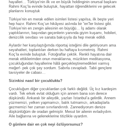
hayalleri… Türkiye’nin ilk ve en büyük holdinginin onursal başkanı
Rahmi Koç’la evinde buluştuk, hayattan öğrendiklerini ve gelecek
planlarını konuştuk
Türkiye’nin en merak edilen isimleri listesi yapılsa, ilk beşte yeri
hep hazır. Rahmi Koç’un hikâyesi aslında bir “en”ler listesi gibi.
Türkiye’nin en zengin ailesinin en büyüğü… İş adamı olarak
yaptıklarının, başından geçenlerin yanında giyim kuşamı, hobileri,
denizcilik sevdası ve sanata bakışıyla da hep merak edildi.
Aylardır her karşılaştığımda röportaj isteğimi dile getiriyorum ama
seyahatleri, toplantıları derken bu haftaya kısmetmiş. Rahmi
Koç’la evinde buluştuk. Fotoğraflar çektik. Renkli hayatına dair
merak ettiklerimden onun meraklarına, müzikten meditasyona,
çocukluğundan hayallerine hâlâ gerçekleştiremedikleri varmış
meğer!- pek çok şey sordum. Sabırla cevapladı. Tabii gençlere
tavsiyeler de cabası…
Sizinkisi nasıl bir çocukluktu?
Çocukluğum diğer çocuklardan çok farklı değildi. Üç kız kardeşim
vardı. Tek erkek evlat olduğum için annem bana son derece
düşkündü. Ankaralı bir aileydik, yazları İstanbul’a gelirdik. Annem
yüzmemizi, yelken yapmamızı, balık tutmamızı, arkadaşlarla
gezmemizi her zaman sınırlandırırdı. Zannediyorum denize
düşkünlüğüm de oradan gelmiştir. Mesut bir ailenin evladıydım.
Aile bağlarına ve geleneklerine titizlikle uyardım.
O günlere dair en çok neyi özlüyorsunuz?