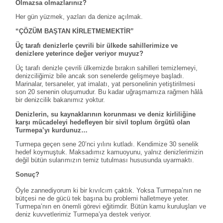
Olmazsa olmazlarınız?
Her gün yüzmek, yazları da denize açılmak.
“ÇÖZÜM BAŞTAN KİRLETMEMEKTİR”
Üç tarafı denizlerle çevrili bir ülkede sahillerimize ve
denizlere yeterince değer veriyor muyuz?
Üç tarafı denizle çevrili ülkemizde bırakın sahilleri temizlemeyi,
denizciliğimiz bile ancak son senelerde gelişmeye başladı.
Marinalar, tersaneler, yat imalatı, yat personelinin yetiştirilmesi
son 20 senenin oluşumudur. Bu kadar uğraşmamıza rağmen hâlâ
bir denizcilik bakanımız yoktur.
Denizlerin, su kaynaklarının korunması ve deniz kirliliğine
karşı mücadeleyi hedefleyen bir sivil toplum örgütü olan
Turmepa’yı kurdunuz…
Turmepa geçen sene 20’nci yılını kutladı. Kendimize 30 senelik
hedef koymuştuk. Maksadımız kamuoyunu, yalnız denizlerimizin
değil bütün sularımızın temiz tutulması hususunda uyarmaktı.
Sonuç?
Öyle zannediyorum ki bir kıvılcım çaktık. Yoksa Turmepa’nın ne
bütçesi ne de gücü tek başına bu problemi halletmeye yeter.
Turmepa’nın en önemli görevi eğitimdir. Bütün kamu kuruluşları ve
deniz kuvvetlerimiz Turmepa’ya destek veriyor.