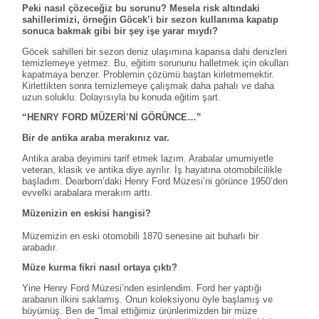
Peki nasıl çözeceğiz bu sorunu? Mesela risk altındaki
sahillerimizi, örneğin Göcek’i bir sezon kullanıma kapatıp
sonuca bakmak gibi bir şey işe yarar mıydı?
Göcek sahilleri bir sezon deniz ulaşımına kapansa dahi denizleri
temizlemeye yetmez. Bu, eğitim sorununu halletmek için okulları
kapatmaya benzer. Problemin çözümü baştan kirletmemektir.
Kirlettikten sonra temizlemeye çalışmak daha pahalı ve daha
uzun soluklu. Dolayısıyla bu konuda eğitim şart.
“HENRY FORD MÜZERİ’Nİ GÖRÜNCE…”
Bir de antika araba merakınız var.
Antika araba deyimini tarif etmek lazım. Arabalar umumiyetle
veteran, klasik ve antika diye ayrılır. İş hayatına otomobilcilikle
başladım. Dearborn’daki Henry Ford Müzesi’ni görünce 1950’den
evvelki arabalara merakım arttı.
Müzenizin en eskisi hangisi?
Müzemizin en eski otomobili 1870 senesine ait buharlı bir
arabadır.
Müze kurma fikri nasıl ortaya çıktı?
Yine Henry Ford Müzesi’nden esinlendim. Ford her yaptığı
arabanın ilkini saklamış. Onun koleksiyonu öyle başlamış ve
büyümüş. Ben de “İmal ettiğimiz ürünlerimizden bir müze