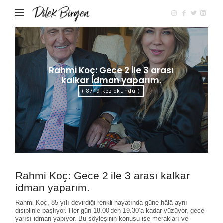
Dilek
Birgen
Rahmi Koç: Gece 2 ile 3 arası
kalkar idman yaparım.
( 8719 kez okundu )
Rahmi Koç: Gece 2 ile 3 arası kalkar
idman yaparım.
Rahmi Koç, 85 yılı devirdiği renkli hayatında güne hâlâ aynı
disiplinle başlıyor. Her gün 18.00’den 19.30’a kadar yüzüyor, gece
yarısı idman yapıyor. Bu söyleşinin konusu ise merakları ve