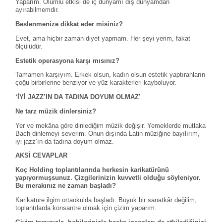
Yaparım. Olumlu etkisi de iç dünyamı dış dünyamdan
ayırabilmemdir.
Beslenmenize dikkat eder misiniz?
Evet, ama hiçbir zaman diyet yapmam. Her şeyi yerim, fakat
ölçülüdür.
Estetik operasyona karşı mısınız?
Tamamen karşıyım. Erkek olsun, kadın olsun estetik yaptıranların
çoğu birbirlerine benziyor ve yüz karakterleri kayboluyor.
‘İYİ JAZZ’IN DA TADINA DOYUM OLMAZ’
Ne tarz müzik dinlersiniz?
Yer ve mekâna göre dinlediğim müzik değişir. Yemeklerde mutlaka
Bach dinlemeyi severim. Onun dışında Latin müziğine bayılırım,
iyi jazz’ın da tadına doyum olmaz.
AKSİ CEVAPLAR
Koç Holding toplantılarında herkesin karikatürünü
yapıyormuşsunuz. Çizgilerinizin kuvvetli olduğu söyleniyor.
Bu merakınız ne zaman başladı?
Karikatüre ilgim ortaokulda başladı. Büyük bir sanatkâr değilim,
toplantılarda konsantre olmak için çizim yaparım.