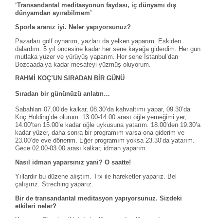
‘Transandantal meditasyonun faydası, iç dünyamı dış
dünyamdan ayırabilmem’
Sporla aranız iyi. Neler yapıyorsunuz?
Pazarları golf oynarım, yazları da yelken yaparım. Eskiden
dalardım. 5 yıl öncesine kadar her sene kayağa giderdim. Her gün
mutlaka yüzer ve yürüyüş yaparım. Her sene İstanbul’dan
Bozcaada’ya kadar mesafeyi yüzmüş oluyorum.
RAHMİ KOÇ’UN SIRADAN BİR GÜNÜ
Sıradan bir gününüzü anlatın…
Sabahları 07.00’de kalkar, 08.30’da kahvaltımı yapar, 09.30’da
Koç Holding’de olurum. 13.00-14.00 arası öğle yemeğimi yer,
14.00’ten 15.00’e kadar öğle uykusuna yatarım. 18.00’den 19.30’a
kadar yüzer, daha sonra bir programım varsa ona giderim ve
23.00’de eve dönerim. Eğer programım yoksa 23.30’da yatarım.
Gece 02.00-03.00 arası kalkar, idman yaparım.
Nasıl idman yaparsınız yani?
O saatte!
Yıllardır bu düzene alıştım. Trx ile hareketler yaparız. Bel
çalışırız. Streching yaparız.
Bir de transandantal meditasyon yapıyorsunuz. Sizdeki
etkileri neler?