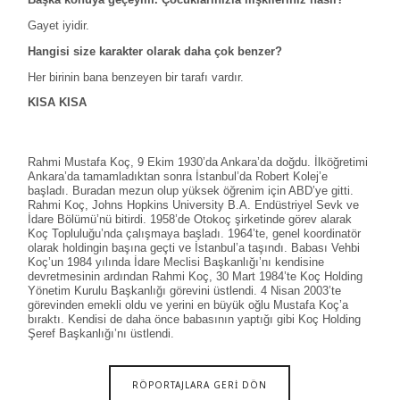
Gayet iyidir.
Hangisi size karakter olarak daha çok benzer?
Her birinin bana benzeyen bir tarafı vardır.
KISA KISA
Rahmi Mustafa Koç, 9 Ekim 1930’da Ankara’da doğdu. İlköğretimi
Ankara’da tamamladıktan sonra İstanbul’da Robert Kolej’e
başladı. Buradan mezun olup yüksek öğrenim için ABD’ye gitti.
Rahmi Koç, Johns Hopkins University B.A. Endüstriyel Sevk ve
İdare Bölümü’nü bitirdi. 1958’de Otokoç şirketinde görev alarak
Koç Topluluğu’nda çalışmaya başladı. 1964’te, genel koordinatör
olarak holdingin başına geçti ve İstanbul’a taşındı. Babası Vehbi
Koç’un 1984 yılında İdare Meclisi Başkanlığı’nı kendisine
devretmesinin ardından Rahmi Koç, 30 Mart 1984’te Koç Holding
Yönetim Kurulu Başkanlığı görevini üstlendi. 4 Nisan 2003’te
görevinden emekli oldu ve yerini en büyük oğlu Mustafa Koç’a
bıraktı. Kendisi de daha önce babasının yaptığı gibi Koç Holding
Şeref Başkanlığı’nı üstlendi.
RÖPORTAJLARA GERİ DÖN