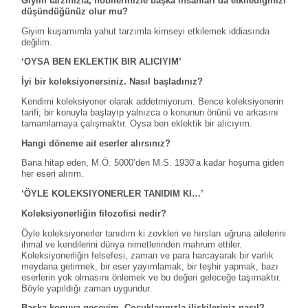
Giyim tarzınızla, hobilerinizle başka insanları da etkilediğinizi
düşündüğünüz olur mu?
Giyim kuşamımla yahut tarzımla kimseyi etkilemek iddiasında
değilim.
‘OYSA BEN EKLEKTIK BIR ALICIYIM’
İyi bir koleksiyonersiniz. Nasıl başladınız?
Kendimi koleksiyoner olarak addetmiyorum. Bence koleksiyonerin
tarifi; bir konuyla başlayıp yalnızca o konunun önünü ve arkasını
tamamlamaya çalışmaktır. Oysa ben eklektik bir alıcıyım.
Hangi döneme ait eserler alırsınız?
Bana hitap eden, M.Ö. 5000’den M.S. 1930’a kadar hoşuma giden
her eseri alırım.
‘ÖYLE KOLEKSIYONERLER TANIDIM KI…’
Koleksiyonerliğin filozofisi nedir?
Öyle koleksiyonerler tanıdım ki zevkleri ve hırsları uğruna ailelerini
ihmal ve kendilerini dünya nimetlerinden mahrum ettiler.
Koleksiyonerliğin felsefesi, zaman ve para harcayarak bir varlık
meydana getirmek, bir eser yayımlamak, bir teşhir yapmak, bazı
eserlerin yok olmasını önlemek ve bu değeri geleceğe taşımaktır.
Böyle yapıldığı zaman uygundur.
Başka konuya geçeyim. Çocuklarınızla ilişkileriniz nasıl?