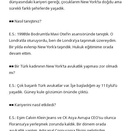
dünyasındaki kariyeri gereği, çocuklarım New York’ta doğdu ama
sürekli farklı şehirlerde yaşadık.
■■ Nasıl tanıştınız?
E.S.: 1998’de Bodrum’da Mavi Otel’in asansöründe tanıştık. O
Londra’da oturuyordu, ben de Londra’ya taşınmak üzereydim.
Bir yılda evlenip New York’a taşındık. Hukuk eğitimime orada
devam ettim.
■■ Bir Türk kadınının New York’ta avukatlık yapması zor olmadı
mı?
E.S.: Çok başarılı Türk avukatlar var. İşe başladığım ay 11 Eylül’ü
yaşadık. Güney kule gözümün önünde çöktü.
■■ Kariyerini nasıl etkiledi?
E.S.: Eşim Calvin Klein Jeans ve CK Asya Avrupa CEO’su olunca
Floransa’ya yerleşmek zorunda kaldık. Bir dönem orada
avukatlık yaptım. Artisanal Cornucopia fikrini geliştirdim.