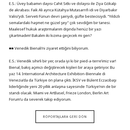
E.S.: Üvey babamın dayısı Cahit Sıtkı ve dolayısı ile Ziya Gökalp
de akrabası. Faik Ali ayrıca Kütahya Mutasarrıfı idi ve Diyarbakır
Valisi’ydi. Serveti Fünun devri şairiydi, güfte bestecisiydi. “Yıldızlı
semalardaki haşmet ne güzel şey” çok sevdiğim bir tanesi.
Maalesef hukuk araştırmalarım dışında henüz bir yazı
çıkartmadım! Bakalım iki kızıma geçecek mi gen?
■■ Venedik Bienali’ni ziyaret ettiğini biliyorum.
E.S.: Venedik sihirli bir yer, orada iyi ki bir pied-a-terre’imiz var!
Bienal, bakış açımızı değiştirecek kişileri bir araya getiriyor. Bu
yaz 14. International Architecture Exhibition-Biennale di
Venezia’da da Türkiye ön plana çıktı. İKSV ve Bülent Eczacıbaşı
liderliğinde yeni 20 yıllık anlaşma sayesinde Türkiye’nin de bir
standı olacak. Miami ve ArtBasel, Frieze London, Berlin Art
Forum’u da severek takip ediyorum.
RÖPORTAJLARA GERİ DÖN