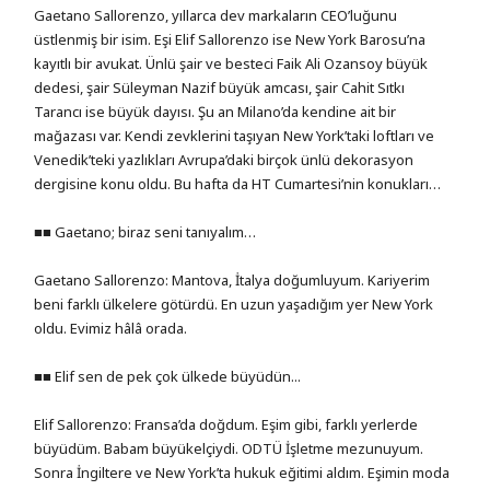
Gaetano Sallorenzo, yıllarca dev markaların CEO’luğunu
üstlenmiş bir isim. Eşi Elif Sallorenzo ise New York Barosu’na
kayıtlı bir avukat. Ünlü şair ve besteci Faik Ali Ozansoy büyük
dedesi, şair Süleyman Nazif büyük amcası, şair Cahit Sıtkı
Tarancı ise büyük dayısı. Şu an Milano’da kendine ait bir
mağazası var. Kendi zevklerini taşıyan New York’taki loftları ve
Venedik’teki yazlıkları Avrupa’daki birçok ünlü dekorasyon
dergisine konu oldu. Bu hafta da HT Cumartesi’nin konukları…
■■ Gaetano; biraz seni tanıyalım…
Gaetano Sallorenzo: Mantova, İtalya doğumluyum. Kariyerim
beni farklı ülkelere götürdü. En uzun yaşadığım yer New York
oldu. Evimiz hâlâ orada.
■■ Elif sen de pek çok ülkede büyüdün...
Elif Sallorenzo: Fransa’da doğdum. Eşim gibi, farklı yerlerde
büyüdüm. Babam büyükelçiydi. ODTÜ İşletme mezunuyum.
Sonra İngiltere ve New York’ta hukuk eğitimi aldım. Eşimin moda