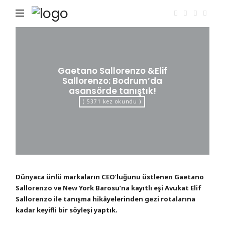
Dilek
Birgen
Gaetano Sallorenzo &Elif
Sallorenzo: Bodrum’da
asansörde tanıştık!
( 5371 kez okundu )
Dünyaca ünlü markaların CEO’luğunu üstlenen Gaetano
Sallorenzo ve New York Barosu’na kayıtlı eşi Avukat Elif
Sallorenzo ile tanışma hikâyelerinden gezi rotalarına
kadar keyifli bir söyleşi yaptık.