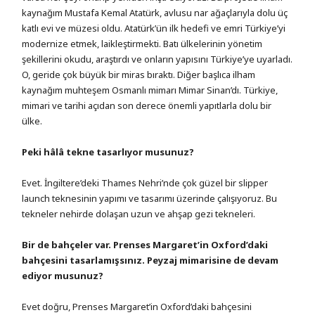
kaynağım Mustafa Kemal Atatürk, avlusu nar ağaçlarıyla dolu üç
katlı evi ve müzesi oldu. Atatürk’ün ilk hedefi ve emri Türkiye’yi
modernize etmek, laikleştirmekti. Batı ülkelerinin yönetim
şekillerini okudu, araştırdı ve onların yapısını Türkiye’ye uyarladı.
O, geride çok büyük bir miras bıraktı. Diğer başlıca ilham
kaynağım muhteşem Osmanlı mimarı Mimar Sinan’dı. Türkiye,
mimari ve tarihi açıdan son derece önemli yapıtlarla dolu bir
ülke.
Peki hâlâ tekne tasarlıyor musunuz?
Evet. İngiltere’deki Thames Nehri’nde çok güzel bir slipper
launch teknesinin yapımı ve tasarımı üzerinde çalışıyoruz. Bu
tekneler nehirde dolaşan uzun ve ahşap gezi tekneleri.
Bir de bahçeler var. Prenses Margaret’in Oxford’daki
bahçesini tasarlamışsınız. Peyzaj mimarisine de devam
ediyor musunuz?
Evet doğru, Prenses Margaret’in Oxford’daki bahçesini