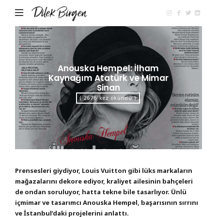
Dilek
Birgen
Anouska Hempel: İlham
Kaynağım Atatürk ve Mimar
Sinan
( 2676 kez okundu )
Prensesleri giydiyor, Louis Vuitton gibi lüks markaların
mağazalarını dekore ediyor, kraliyet ailesinin bahçeleri
de ondan soruluyor, hatta tekne bile tasarlıyor. Ünlü
içmimar ve tasarımcı Anouska Hempel, başarısının sırrını
ve İstanbul’daki projelerini anlattı.