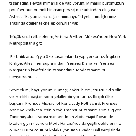
tasarladım. Peyzaj mimarisi de yapıyorum. Mimarlık büromuzun
portföyünün önemli bir kısmı peyzaj mimarisinden oluşuyor.
Aslında “Baştan sona yaşam mimarıyız” diyebilirim. İşlerimiz
arasında oteller, tekneler, konutlar var.
‘Küçük siyah elbiselerim, Victoria & Albert Müzesi’nden New York
Metropolitan’a gitti’
Bir butik aracılığıyla özel tasarımlar da yapıyorsunuz. İngiltere
Kraliyet Ailesi mensuplarından Prenses Diana ve Prenses
Margaret’in kıyafetlerini tasarladınız. Moda tasarımını
seviyorsunuz...
Sevmek mi, bayılıyorum! Kumaşı; doğru biçim, strüktür, disiplin
ve incelikle baştan sona şekillendiriyorsunuz. Birçok ülke
başkanı, Prenses Michael of Kent, Lady Rothschild, Prenses
Anne ve kraliyet ailesinin çoğu mensubu tasarımlarımızı giyer.
Tanınmış uluslararası manken Iman Abdulmajid Bowie de
bizden giyinir. Londra Moda Haftası’nda da çeşitli defilelerimiz
oluyor. Haute couture koleksiyonum Salvador Dali sergisinde,