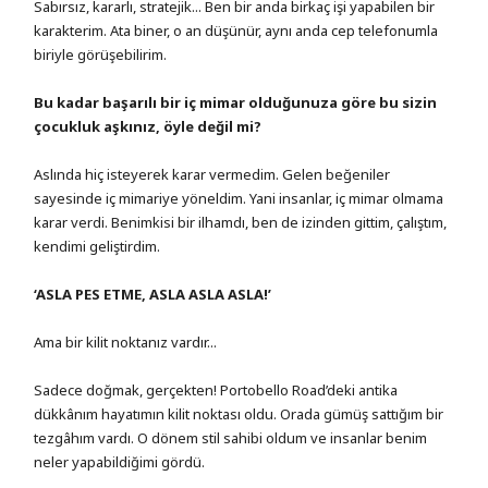
Sabırsız, kararlı, stratejik... Ben bir anda birkaç işi yapabilen bir
karakterim. Ata biner, o an düşünür, aynı anda cep telefonumla
biriyle görüşebilirim.
Bu kadar başarılı bir iç mimar olduğunuza göre bu sizin
çocukluk aşkınız, öyle değil mi?
Aslında hiç isteyerek karar vermedim. Gelen beğeniler
sayesinde iç mimariye yöneldim. Yani insanlar, iç mimar olmama
karar verdi. Benimkisi bir ilhamdı, ben de izinden gittim, çalıştım,
kendimi geliştirdim.
‘ASLA PES ETME, ASLA ASLA ASLA!’
Ama bir kilit noktanız vardır...
Sadece doğmak, gerçekten! Portobello Road’deki antika
dükkânım hayatımın kilit noktası oldu. Orada gümüş sattığım bir
tezgâhım vardı. O dönem stil sahibi oldum ve insanlar benim
neler yapabildiğimi gördü.