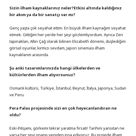
Sizin ilham kaynaklarınız neler?Etkisi altında kaldığınız
bir akım ya da bir sanatçı var mı?
Genç yaşta çok seyahat ettim. En büyük ilham kaynağım seyahat
etmek. Gittiğim her yerde her şeyi gözlemliyordum. Ayrıca Zen
tapınakları, Altın Çağ olarak bilinen Elizabeth dönemi, düşlediğim
görsel oyunlar, kırmızı sevdam, Japon sineması ilham
kaynaklarım arasında.
Şu anki tasarımlarınızda hangi ülkelerden ve
kültürlerden ilham alıyorsunuz?
Osmanlı kültürü, Türkiye, İstanbul, Beyrut, İtalya, Japonya, Sudan
ve Peru.
Pera Palas projesinde sizi en çok heyecanlandıran ne
oldu?
Eski ihtişamı, görkemi tekrar yaratma fırsatı! Tarihini yansıtan ne
varsa her şeyi onarıp yeniden inşa ediyoruz. Bu projede ilham