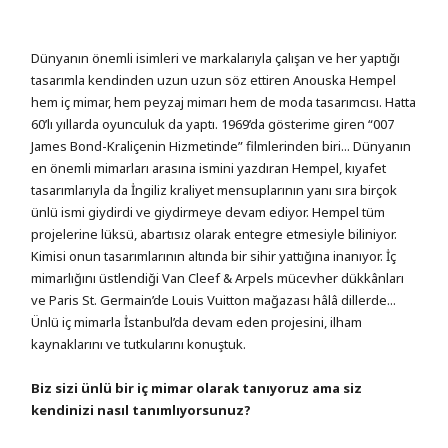
Dünyanın önemli isimleri ve markalarıyla çalışan ve her yaptığı
tasarımla kendinden uzun uzun söz ettiren Anouska Hempel
hem iç mimar, hem peyzaj mimarı hem de moda tasarımcısı. Hatta
60’lı yıllarda oyunculuk da yaptı. 1969’da gösterime giren “007
James Bond-Kraliçenin Hizmetinde” filmlerinden biri... Dünyanın
en önemli mimarları arasına ismini yazdıran Hempel, kıyafet
tasarımlarıyla da İngiliz kraliyet mensuplarının yanı sıra birçok
ünlü ismi giydirdi ve giydirmeye devam ediyor. Hempel tüm
projelerine lüksü, abartısız olarak entegre etmesiyle biliniyor.
Kimisi onun tasarımlarının altında bir sihir yattığına inanıyor. İç
mimarlığını üstlendiği Van Cleef & Arpels mücevher dükkânları
ve Paris St. Germain’de Louis Vuitton mağazası hâlâ dillerde...
Ünlü iç mimarla İstanbul’da devam eden projesini, ilham
kaynaklarını ve tutkularını konuştuk.
Biz sizi ünlü bir iç mimar olarak tanıyoruz ama siz
kendinizi nasıl tanımlıyorsunuz?