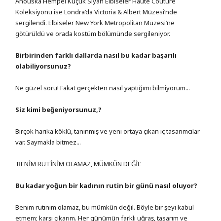
Anouska Hempel Küçük Siyah Elbiseler Haute Couture
Koleksiyonu ise Londra’da Victoria & Albert Müzesi’nde
sergilendi. Elbiseler New York Metropolitan Müzesi’ne
götürüldü ve orada kostüm bölümünde sergileniyor.
Birbirinden farklı dallarda nasıl bu kadar başarılı
olabiliyorsunuz?
Ne güzel soru! Fakat gerçekten nasıl yaptığımı bilmiyorum...
Siz kimi beğeniyorsunuz,?
Birçok harika köklü, tanınmış ve yeni ortaya çıkan iç tasarımcılar
var. Saymakla bitmez...
'BENİM RUTİNİM OLAMAZ, MÜMKÜN DEĞİL'
Bu kadar yoğun bir kadının rutin bir günü nasıl oluyor?
Benim rutinim olamaz, bu mümkün değil. Böyle bir şeyi kabul
etmem; karşı çıkarım. Her günümün farklı uğraş, tasarım ve