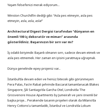
Yaşam felsefenizi merak ediyorum...
Winston Churchill’in dediği gibi: “Asla pes etmeyin, asla pes
etmeyin, asla, asla, asla!”
Architectural Digest Dergisi tarafından “dünyanın en
önemli 100 iç dekoratör ve mimarı” arasında
gösterildiniz. Başarınızın bir sırrı var mı?
İş odaklı biriyimdir. Başarılı olmanın sırrı, sadece devam etmek ve
asla pes etmemek. Her zaman en iyisini yaratmaya uğraşmalı.
Dünya genelinde epey projeniz var...
İstanbul’da devam eden ve henüz bitecek gibi görünmeyen
Pera Palas, Fas’ın Rabat şehrinde Baccarat tamamlanacak Blakes
Singapore, Şili Santiago’da Garcha Otel, Londra’da The
Grosvenore House Apartments by Jumeirah ve yeni önemli bir
başka proje... Perakende tasarım projeleri olarak da Milano’da
Henry Cottons’u tamamladık, İstanbul ve Londra’da Lokum