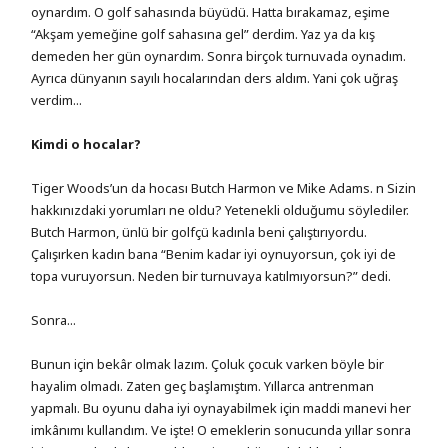
oynardım. O golf sahasında büyüdü. Hatta bırakamaz, eşime
“Akşam yemeğine golf sahasına gel” derdim. Yaz ya da kış
demeden her gün oynardım. Sonra birçok turnuvada oynadım.
Ayrıca dünyanın sayılı hocalarından ders aldım. Yani çok uğraş
verdim...
Kimdi o hocalar?
Tiger Woods’un da hocası Butch Harmon ve Mike Adams. n Sizin
hakkınızdaki yorumları ne oldu? Yetenekli olduğumu söylediler.
Butch Harmon, ünlü bir golfçü kadınla beni çalıştırıyordu.
Çalışırken kadın bana “Benim kadar iyi oynuyorsun, çok iyi de
topa vuruyorsun. Neden bir turnuvaya katılmıyorsun?” dedi.
Sonra...
Bunun için bekâr olmak lazım. Çoluk çocuk varken böyle bir
hayalim olmadı. Zaten geç başlamıştım. Yıllarca antrenman
yapmalı. Bu oyunu daha iyi oynayabilmek için maddi manevi her
imkânımı kullandım. Ve işte! O emeklerin sonucunda yıllar sonra