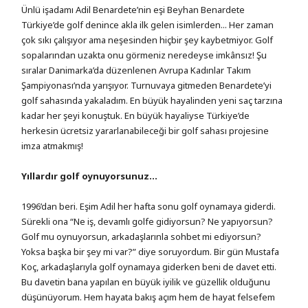
Ünlü işadamı Adil Benardete’nin eşi Beyhan Benardete
Türkiye’de golf denince akla ilk gelen isimlerden... Her zaman
çok sıkı çalışıyor ama neşesinden hiçbir şey kaybetmiyor. Golf
sopalarından uzakta onu görmeniz neredeyse imkânsız! Şu
sıralar Danimarka’da düzenlenen Avrupa Kadınlar Takım
Şampiyonası’nda yarışıyor. Turnuvaya gitmeden Benardete’yi
golf sahasında yakaladım. En büyük hayalinden yeni saç tarzına
kadar her şeyi konuştuk. En büyük hayaliyse Türkiye’de
herkesin ücretsiz yararlanabileceği bir golf sahası projesine
imza atmakmış!
Yıllardır golf oynuyorsunuz...
1996’dan beri. Eşim Adil her hafta sonu golf oynamaya giderdi.
Sürekli ona “Ne iş, devamlı golfe gidiyorsun? Ne yapıyorsun?
Golf mu oynuyorsun, arkadaşlarınla sohbet mi ediyorsun?
Yoksa başka bir şey mi var?” diye soruyordum. Bir gün Mustafa
Koç, arkadaşlarıyla golf oynamaya giderken beni de davet etti.
Bu davetin bana yapılan en büyük iyilik ve güzellik olduğunu
düşünüyorum. Hem hayata bakış açım hem de hayat felsefem