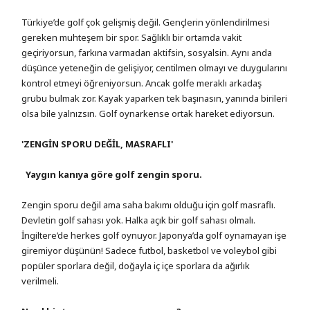
Türkiye’de golf çok gelişmiş değil. Gençlerin yönlendirilmesi
gereken muhteşem bir spor. Sağlıklı bir ortamda vakit
geçiriyorsun, farkına varmadan aktifsin, sosyalsin. Aynı anda
düşünce yeteneğin de gelişiyor, centilmen olmayı ve duygularını
kontrol etmeyi öğreniyorsun. Ancak golfe meraklı arkadaş
grubu bulmak zor. Kayak yaparken tek başınasın, yanında birileri
olsa bile yalnızsın. Golf oynarkense ortak hareket ediyorsun.
'ZENGİN SPORU DEĞİL, MASRAFLI'
Yaygın kanıya göre golf zengin sporu.
Zengin sporu değil ama saha bakımı olduğu için golf masraflı.
Devletin golf sahası yok. Halka açık bir golf sahası olmalı.
İngiltere’de herkes golf oynuyor. Japonya’da golf oynamayan işe
giremiyor düşünün! Sadece futbol, basketbol ve voleybol gibi
popüler sporlara değil, doğayla iç içe sporlara da ağırlık
verilmeli.