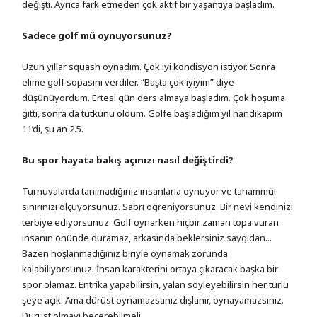
değişti. Ayrıca fark etmeden çok aktif bir yaşantıya başladım.
Sadece golf mü oynuyorsunuz?
Uzun yıllar squash oynadım. Çok iyi kondisyon istiyor. Sonra
elime golf sopasını verdiler. “Başta çok iyiyim” diye
düşünüyordum. Ertesi gün ders almaya başladım. Çok hoşuma
gitti, sonra da tutkunu oldum. Golfe başladığım yıl handikapım
11’di, şu an 2.5.
Bu spor hayata bakış açınızı nasıl değiştirdi?
Turnuvalarda tanımadığınız insanlarla oynuyor ve tahammül
sınırınızı ölçüyorsunuz. Sabrı öğreniyorsunuz. Bir nevi kendinizi
terbiye ediyorsunuz. Golf oynarken hiçbir zaman topa vuran
insanın önünde duramaz, arkasında beklersiniz saygıdan...
Bazen hoşlanmadığınız biriyle oynamak zorunda
kalabiliyorsunuz. İnsan karakterini ortaya çıkaracak başka bir
spor olamaz. Entrika yapabilirsin, yalan söyleyebilirsin her türlü
şeye açık. Ama dürüst oynamazsanız dışlanır, oynayamazsınız.
Dürüst olmayı becerebilmeli...