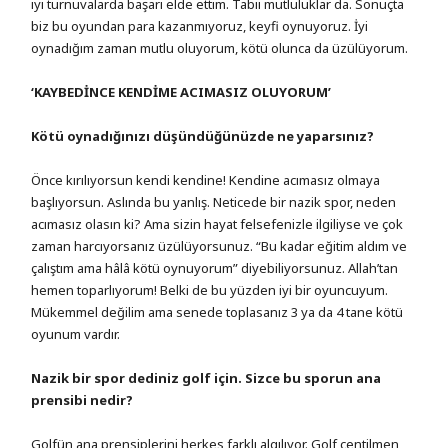
iyi turnuvalarda başarı elde ettim. Tabii mutluluklar da. Sonuçta
biz bu oyundan para kazanmıyoruz, keyfi oynuyoruz. İyi
oynadığım zaman mutlu oluyorum, kötü olunca da üzülüyorum.
‘KAYBEDİNCE KENDİME ACIMASIZ OLUYORUM’
Kötü oynadığınızı düşündüğünüzde ne yaparsınız?
Önce kırılıyorsun kendi kendine! Kendine acımasız olmaya
başlıyorsun. Aslında bu yanlış. Neticede bir nazik spor, neden
acımasız olasın ki? Ama sizin hayat felsefenizle ilgiliyse ve çok
zaman harcıyorsanız üzülüyorsunuz. “Bu kadar eğitim aldım ve
çalıştım ama hâlâ kötü oynuyorum” diyebiliyorsunuz. Allah’tan
hemen toparlıyorum! Belki de bu yüzden iyi bir oyuncuyum.
Mükemmel değilim ama senede toplasanız 3 ya da 4 tane kötü
oyunum vardır.
Nazik bir spor dediniz golf için. Sizce bu sporun ana
prensibi nedir?
Golfün ana prensiplerini herkes farklı algılıyor. Golf centilmen