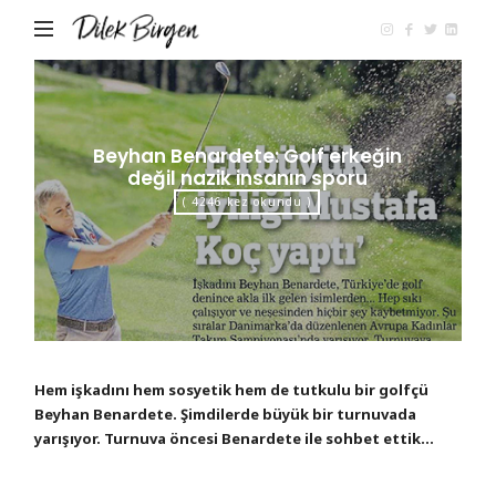
Dilek
Birgen
Beyhan Benardete: Golf erkeğin
değil nazik insanın sporu
( 4246 kez okundu )
Hem işkadını hem sosyetik hem de tutkulu bir golfçü
Beyhan Benardete. Şimdilerde büyük bir turnuvada
yarışıyor. Turnuva öncesi Benardete ile sohbet ettik...