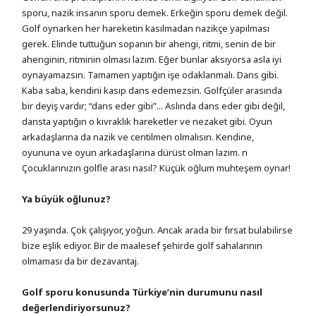
sporu, nazik insanın sporu demek. Erkeğin sporu demek değil.
Golf oynarken her hareketin kasılmadan nazikçe yapılması
gerek. Elinde tuttuğun sopanın bir ahengi, ritmi, senin de bir
ahenginin, ritminin olması lazım. Eğer bunlar aksıyorsa asla iyi
oynayamazsın. Tamamen yaptığın işe odaklanmalı. Dans gibi.
Kaba saba, kendini kasıp dans edemezsin. Golfçüler arasında
bir deyiş vardır; “dans eder gibi”... Aslında dans eder gibi değil,
dansta yaptığın o kıvraklık hareketler ve nezaket gibi. Oyun
arkadaşlarına da nazik ve centilmen olmalısın. Kendine,
oyununa ve oyun arkadaşlarına dürüst olman lazım. n
Çocuklarınızın golfle arası nasıl? Küçük oğlum muhteşem oynar!
Ya büyük oğlunuz?
29 yaşında. Çok çalışıyor, yoğun. Ancak arada bir fırsat bulabilirse
bize eşlik ediyor. Bir de maalesef şehirde golf sahalarının
olmaması da bir dezavantaj.
Golf sporu konusunda Türkiye’nin durumunu nasıl
değerlendiriyorsunuz?