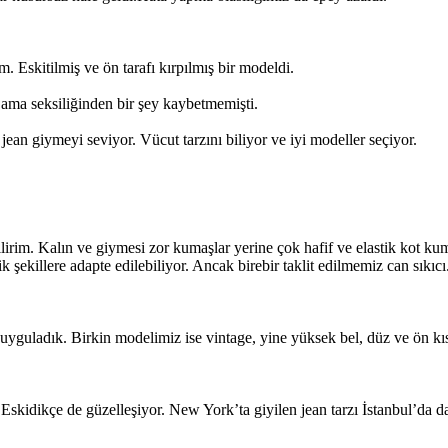
 Eskitilmiş ve ön tarafı kırpılmış bir modeldi.
ama seksiliğinden bir şey kaybetmemişti.
ean giymeyi seviyor. Vücut tarzını biliyor ve iyi modeller seçiyor.
bilirim. Kalın ve giymesi zor kumaşlar yerine çok hafif ve elastik kot ku
 şekillere adapte edilebiliyor. Ancak birebir taklit edilmemiz can sıkı
uyguladık. Birkin modelimiz ise vintage, yine yüksek bel, düz ve ön kıs
Eskidikçe de güzelleşiyor. New York’ta giyilen jean tarzı İstanbul’da da