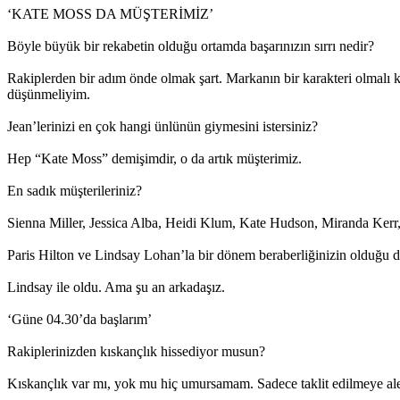
‘KATE MOSS DA MÜŞTERİMİZ’
Böyle büyük bir rekabetin olduğu ortamda başarınızın sırrı nedir?
Rakiplerden bir adım önde olmak şart. Markanın bir karakteri olmalı k
düşünmeliyim.
Jean’lerinizi en çok hangi ünlünün giymesini istersiniz?
Hep “Kate Moss” demişimdir, o da artık müşterimiz.
En sadık müşterileriniz?
Sienna Miller, Jessica Alba, Heidi Klum, Kate Hudson, Miranda Kerr, 
Paris Hilton ve Lindsay Lohan’la bir dönem beraberliğinizin olduğu
Lindsay ile oldu. Ama şu an arkadaşız.
‘Güne 04.30’da başlarım’
Rakiplerinizden kıskançlık hissediyor musun?
Kıskançlık var mı, yok mu hiç umursamam. Sadece taklit edilmeye ale