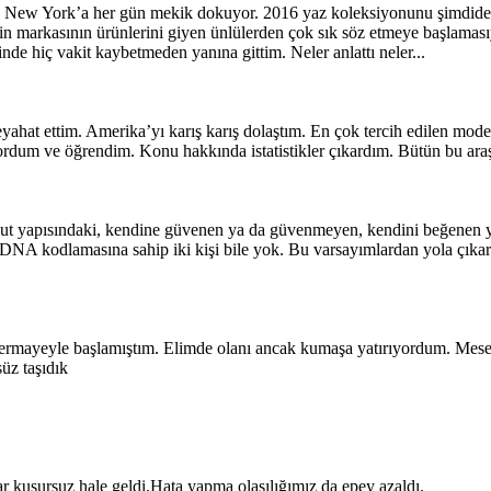
n New York’a her gün mekik dokuyor. 2016 yaz koleksiyonunu şimdiden 
inin markasının ürünlerini giyen ünlülerden çok sık söz etmeye başlama
inde hiç vakit kaybetmeden yanına gittim. Neler anlattı neler...
hat ettim. Amerika’yı karış karış dolaştım. En çok tercih edilen modelle
i sordum ve öğrendim. Konu hakkında istatistikler çıkardım. Bütün bu ar
cut yapısındaki, kendine güvenen ya da güvenmeyen, kendini beğenen y
ı DNA kodlamasına sahip iki kişi bile yok. Bu varsayımlardan yola çıka
 sermayeyle başlamıştım. Elimde olanı ancak kumaşa yatırıyordum. Mes
üz taşıdık
r kusursuz hale geldi.Hata yapma olasılığımız da epey azaldı.