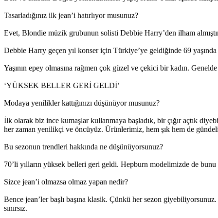
Tasarladığınız ilk jean’i hatırlıyor musunuz?
Evet, Blondie müzik grubunun solisti Debbie Harry’den ilham almıştım.
Debbie Harry geçen yıl konser için Türkiye’ye geldiğinde 69 yaşında 
Yaşının epey olmasına rağmen çok güzel ve çekici bir kadın. Genelde j
‘YÜKSEK BELLER GERİ GELDİ’
Modaya yenilikler kattığınızı düşünüyor musunuz?
İlk olarak biz ince kumaşlar kullanmaya başladık, bir çığır açtık diye
her zaman yenilikçi ve öncüyüz. Ürünlerimiz, hem şık hem de gündelik
Bu sezonun trendleri hakkında ne düşünüyorsunuz?
70’li yılların yüksek belleri geri geldi. Hepburn modelimizde de bunu 
Sizce jean’i olmazsa olmaz yapan nedir?
Bence jean’ler başlı başına klasik. Çünkü her sezon giyebiliyorsunuz. 
sınırsız.