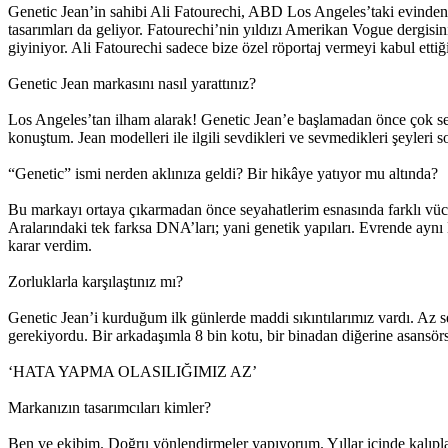
Genetic Jean’in sahibi Ali Fatourechi, ABD Los Angeles’taki evinde
tasarımları da geliyor. Fatourechi’nin yıldızı Amerikan Vogue dergis
giyiniyor. Ali Fatourechi sadece bize özel röportaj vermeyi kabul ettiğ
Genetic Jean markasını nasıl yarattınız?
Los Angeles’tan ilham alarak! Genetic Jean’e başlamadan önce çok seya
konuştum. Jean modelleri ile ilgili sevdikleri ve sevmedikleri şeyler
“Genetic” ismi nerden aklınıza geldi? Bir hikâye yatıyor mu altında?
Bu markayı ortaya çıkarmadan önce seyahatlerim esnasında farklı vü
Aralarındaki tek farksa DNA’ları; yani genetik yapıları. Evrende ayn
karar verdim.
Zorluklarla karşılaştınız mı?
Genetic Jean’i kurduğum ilk günlerde maddi sıkıntılarımız vardı. Az
gerekiyordu. Bir arkadaşımla 8 bin kotu, bir binadan diğerine asansörs
‘HATA YAPMA OLASILIĞIMIZ AZ’
Markanızın tasarımcıları kimler?
Ben ve ekibim. Doğru yönlendirmeler yapıyorum. Yıllar içinde kalıpla