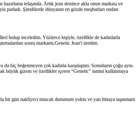
hazırlama telaşında. Artık jean denince akla onun markası ve
sıyla parladı. Şimdilerde dünyanın en gözde meşhurları ondan
ri bulup inceledim. Yüzlerce kişiyle, özellikle de kadınlarla
aştırmalardan sonra markamı,Genetic Jean'i ürettim.
a da hiç beğenmeyen çok kadınla karşılaştım. Sorunların çoğu aynı.
rak büyük gizem ve özellikler içeren “Genetic” ismini kullanmaya
ela bir gün nakliyeci tutacak durumum yoktu ve yan binaya taşınmam